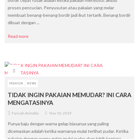
bordir cepat rusak adalah ketika pakaian menyusut akibat
proses pencucian. Penyusutan atau pakaian yang melar
membuat benang-benang bordir jadi ikut tertarik. Benang bordir
dibuat dengan ...
Read more
FASHION
NEWS
TIDAK INGIN PAKAIAN MEMUDAR? INI CARA
MENGATASINYA
Farisah Anindita
Nov 10, 2019
Punya baju dengan warna gelap biasanya yang paling
dicemaskan adalah ketika warnanya mulai terlihat pudar. Ketika
pakaian dengan warna gelap mulai pudar akan lebih kentara