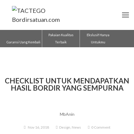
Pakaian Kualitas
Ekslusif Hanya
Garansi Uang Kembali
Terbaik
Untukmu
CHECKLIST UNTUK MENDAPATKAN
HASIL BORDIR YANG SEMPURNA
MbAnin
Nov 16, 2018
Design
,
News
0 Comment