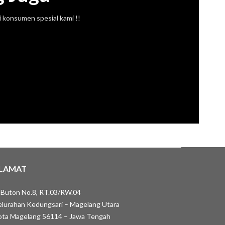
konsumen spesial kami !!
LAMAT
. Buton No.8, RT.03/RW.04
lurahan Kedungsari – Magelang Utara
ota Magelang 56114 – Jawa Tengah