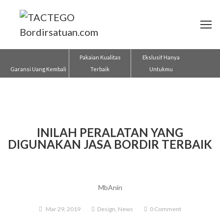
Pakaian Kualitas
Ekslusif Hanya
Garansi Uang Kembali
Terbaik
Untukmu
INILAH PERALATAN YANG
DIGUNAKAN JASA BORDIR TERBAIK
MbAnin
Mar 29, 2019
Design
,
News
0 Comment