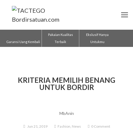
Pakaian Kualitas
Ekslusif Hanya
Garansi Uang Kembali
Terbaik
Untukmu
KRITERIA MEMILIH BENANG
UNTUK BORDIR
MbAnin
Jun 21, 2019
Fashion
,
News
0 Comment