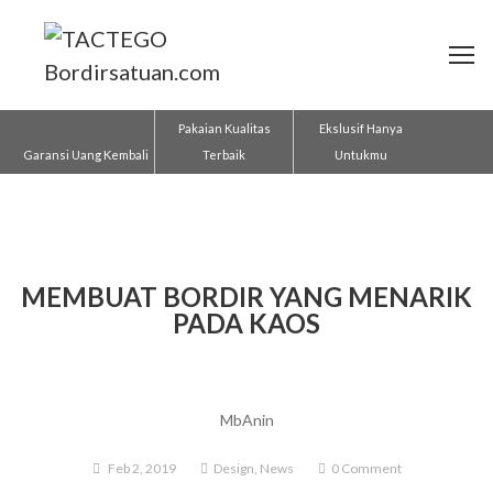
Pakaian Kualitas
Ekslusif Hanya
Garansi Uang Kembali
Terbaik
Untukmu
MEMBUAT BORDIR YANG MENARIK
PADA KAOS
MbAnin
Feb 2, 2019
Design
,
News
0 Comment