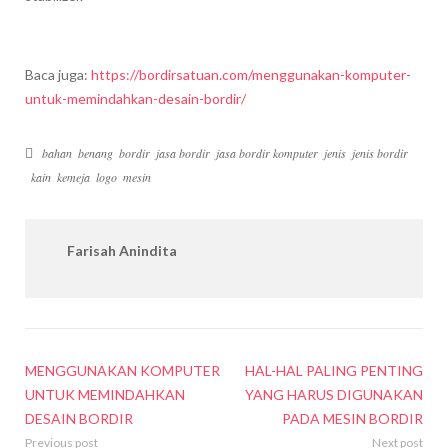
Baca juga:
https://bordirsatuan.com/menggunakan-komputer-
untuk-memindahkan-desain-bordir/
bahan
benang
bordir
jasa bordir
jasa bordir komputer
jenis
jenis bordir
kain
kemeja
logo
mesin
Farisah Anindita
MENGGUNAKAN KOMPUTER
HAL-HAL PALING PENTING
UNTUK MEMINDAHKAN
YANG HARUS DIGUNAKAN
DESAIN BORDIR
PADA MESIN BORDIR
Previous post
Next post