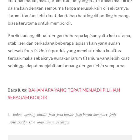
kuat dan padat, maka jarum titanium yang kuat ini akan masuk ke
dalam kain dengan sempurna tanpa merusak kain di sekitarnya.
Jarum titanium lebih kuat dan tahan banting dibanding benang
biasa terutama untuk membordir.
Bordir kadang dibuat dengan beberapa lapisan yaitu kain utama,
stabilizer dan terkadang beberapa lapisan kain yang sudah
selesai dibordir. Untuk produk yang membutuhkan kualitas
terbaik maka sebaiknya gunakan jarum titanium yang lebih kuat
sehingga dapat menjahitkan benang dengan lebih sempurna.
Baca juga:
BAHAN APA YANG TEPAT MENJADI PILIHAN
SERAGAM BORDIR
bahan
benang
bordir
jasa
jasa bordir
jasa bordir komputer
jenis
jenis bordir
kain
logo
mesin
seragam