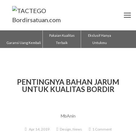
Pakaian Kualitas
Ekslusif Hanya
Garansi Uang Kembali
Terbaik
Untukmu
PENTINGNYA BAHAN JARUM
UNTUK KUALITAS BORDIR
MbAnin
Apr 14, 2019
Design
,
News
1 Comment