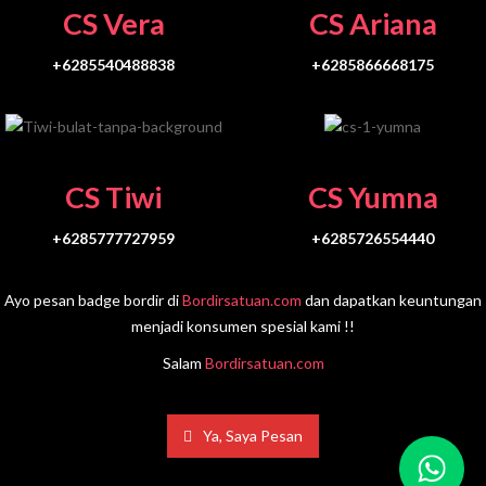
CS Vera
CS Ariana
+6285540488838
+6285866668175
CS Tiwi
CS Yumna
+6285777727959
+6285726554440
Ayo pesan badge bordir di
Bordirsatuan.com
dan dapatkan keuntungan
menjadi konsumen spesial kami !!
Salam
Bordirsatuan.com
Ya, Saya Pesan