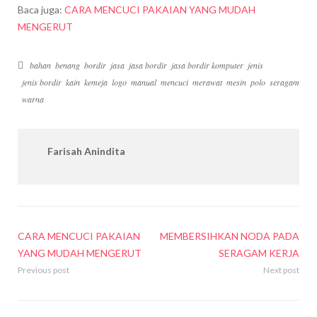
Baca juga:
CARA MENCUCI PAKAIAN YANG MUDAH
MENGERUT
bahan
benang
bordir
jasa
jasa bordir
jasa bordir komputer
jenis
jenis bordir
kain
kemeja
logo
manual
mencuci
merawat
mesin
polo
seragam
warna
Farisah Anindita
CARA MENCUCI PAKAIAN
MEMBERSIHKAN NODA PADA
YANG MUDAH MENGERUT
SERAGAM KERJA
Previous post
Next post